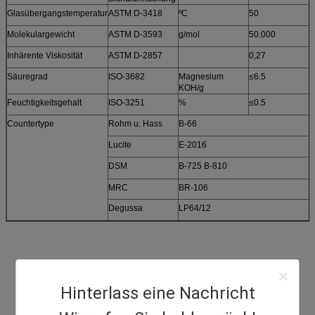
Glasübergangstemperatur
ASTM D-3418
ºC
50
Molekulargewicht
ASTM D-3593
g/mol
50.000
Inhärente Viskosität
ASTM D-2857
0,27
Säuregrad
ISO-3682
Magnesium
≤6.5
KOH/g
Feuchtigkeitsgehalt
ISO-3251
%
≤0.5
Countertype
Rohm u. Hass
B-66
Lucite
E-2016
DSM
B-725 B-810
MRC
BR-106
Degussa
LP64/12
Hinterlass eine Nachricht