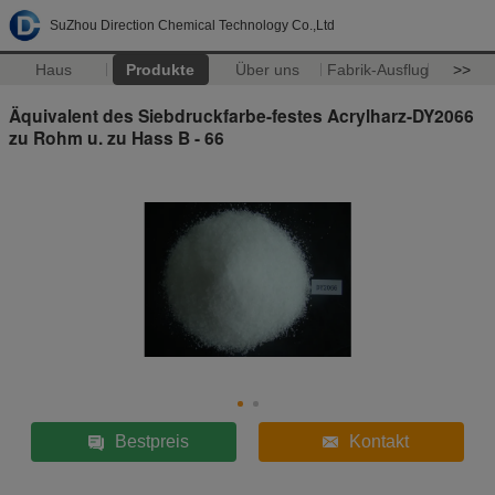
SuZhou Direction Chemical Technology Co.,Ltd
Haus
Produkte
Über uns
Fabrik-Ausflug
>>
Äquivalent des Siebdruckfarbe-festes Acrylharz-DY2066
zu Rohm u. zu Hass B - 66
Bestpreis
Kontakt