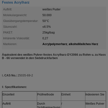
Festes Acrylharz
Auftritt:
weißes Puder
Molekulargewicht:
50.000
Glasübergangstemperatur:
50°C
Säurezahl:
≤6.5%
PAKET:
25kg/bag
Inhärente Viskosität:
0,27
Acrylpolymerharz
alkohollösliches Harz
Markieren:
,
Äquivalent des weißes Pulver-festes Acrylharz-DY2066 zu Rohm u. zu Hass
B - 66 verwendet in den Siebdruckfarben
Ⅰ
. CAS No.:
25035-69-2
Ⅱ.
Spezifikationen:
Einzelteil
Prüfmethode
Einheit
Indexieren Sie
Auftritt
Durch
/
Weißes Pulver
Sichtbarmachung