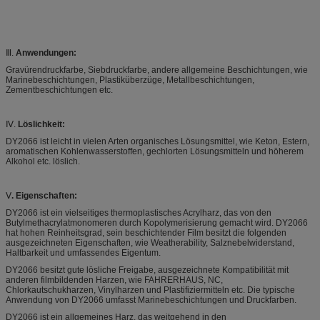
Ⅲ.
Anwendungen:
Gravürendruckfarbe, Siebdruckfarbe, andere allgemeine Beschichtungen, wie
Marinebeschichtungen, Plastiküberzüge, Metallbeschichtungen,
Zementbeschichtungen etc.
Ⅳ.
Löslichkeit:
DY2066 ist leicht in vielen Arten organisches Lösungsmittel, wie Keton, Estern,
aromatischen Kohlenwasserstoffen, gechlorten Lösungsmitteln und höherem
Alkohol etc. löslich.
Ⅴ
. Eigenschaften:
DY2066 ist ein vielseitiges thermoplastisches Acrylharz, das von den
Butylmethacrylatmonomeren durch Kopolymerisierung gemacht wird. DY2066
hat hohen Reinheitsgrad, sein beschichtender Film besitzt die folgenden
ausgezeichneten Eigenschaften, wie Weatherability, Salznebelwiderstand,
Haltbarkeit und umfassendes Eigentum.
DY2066 besitzt gute lösliche Freigabe, ausgezeichnete Kompatibilität mit
anderen filmbildenden Harzen, wie FAHRERHAUS, NC,
Chlorkautschukharzen, Vinylharzen und Plastifiziermitteln etc. Die typische
Anwendung von DY2066 umfasst Marinebeschichtungen und Druckfarben.
DY2066 ist ein allgemeines Harz, das weitgehend in den