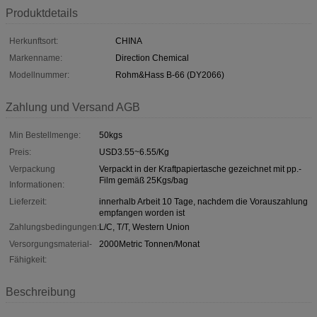
Produktdetails
Herkunftsort:
CHINA
Markenname:
Direction Chemical
Modellnummer:
Rohm&Hass B-66 (DY2066)
Zahlung und Versand AGB
Min Bestellmenge:
50kgs
Preis:
USD3.55~6.55/Kg
Verpackung
Verpackt in der Kraftpapiertasche gezeichnet mit pp.-
Film gemäß 25Kgs/bag
Informationen:
Lieferzeit:
innerhalb Arbeit 10 Tage, nachdem die Vorauszahlung
empfangen worden ist
Zahlungsbedingungen:
L/C, T/T, Western Union
Versorgungsmaterial-
2000Metric Tonnen/Monat
Fähigkeit:
Beschreibung