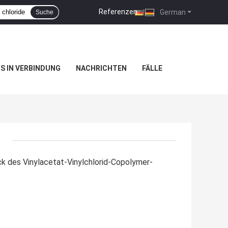
Referenzen
|
German
Suche
NS IN VERBINDUNG
NACHRICHTEN
FÄLLE
ck des Vinylacetat-Vinylchlorid-Copolymer-