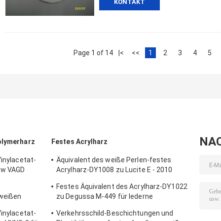
KONTAKT
Page 1 of 14
|<
<<
1
2
3
4
5
NA
olymerharz
Festes Acrylharz
Vinylacetat-
Äquivalent des weiße Perlen-festes
ow VAGD
Acrylharz-DY1008 zu Lucite E - 2010
tungen
verwendet in PVCtinten und -
Festes Äquivalent des Acrylharz-DY1022
beschichtungen
-weißen
zu Degussa M-449 für lederne
Beschichtung
Vinylacetat-
Verkehrsschild-Beschichtungen und