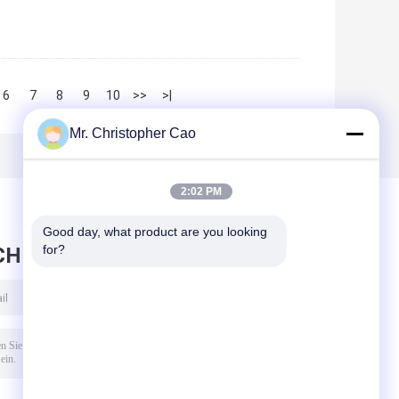
6
7
8
9
10
>>
>|
Mr. Christopher Cao
2:02 PM
Good day, what product are you looking 
for?
CHRICHT HINTERLASSEN