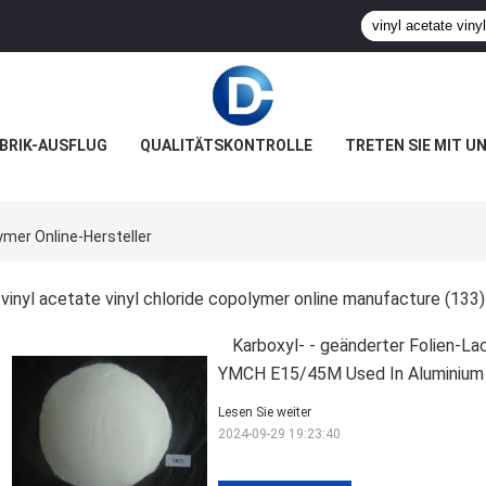
BRIK-AUSFLUG
QUALITÄTSKONTROLLE
TRETEN SIE MIT U
ymer Online-Hersteller
vinyl acetate vinyl chloride copolymer online manufacture
(133)
Karboxyl- - geänderter Folien-La
YMCH E15/45M Used In Aluminium
Lesen Sie weiter
2024-09-29 19:23:40