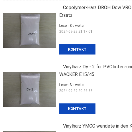
Copolymer-Harz DROH Dow VROH 
Ersatz
Lesen Sie weiter
2024-09-29 21:17:01
KONTAKT
Vinylharz Dy - 2 für PVCtinten-u
WACKER E15/45
Lesen Sie weiter
2024-09-29 20:26:33
KONTAKT
Vinylharz YMCC wendete in den 