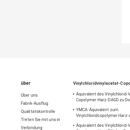
über
Vinylchloridvinylacetat-Cop
Äquivalent des Vinylchlorid-
Über uns
Copolymer-Harz-DAGD zu D
Fabrik-Ausflug
verwendet in den Beschich
YMCA-Äquivalent zum
Qualitätskontrolle
Vinylchloridcopolymer Harz
Treten Sie mit uns in
Pulver Dow VMCA für Tinten
Äquivalent des Vinylchlorid-
Verbindung