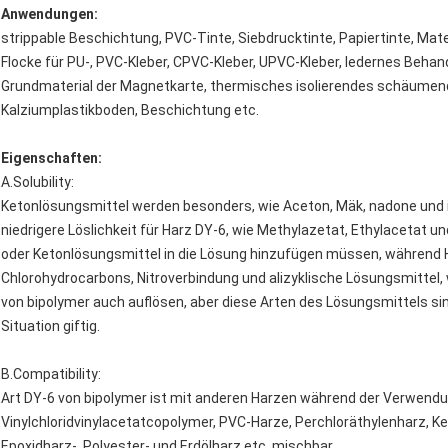
Anwendungen:
strippable Beschichtung, PVC-Tinte, Siebdrucktinte, Papiertinte, Mat
Flocke für PU-, PVC-Kleber, CPVC-Kleber, UPVC-Kleber, ledernes Beha
Grundmaterial der Magnetkarte, thermisches isolierendes schäumend
Kalziumplastikboden, Beschichtung etc.
Eigenschaften:
A.Solubility:
Ketonlösungsmittel werden besonders, wie Aceton, Mäk, nadone und
niedrigere Löslichkeit für Harz DY-6, wie Methylazetat, Ethylacetat un
oder Ketonlösungsmittel in die Lösung hinzufügen müssen, während H
Chlorohydrocarbons, Nitroverbindung und alizyklische Lösungsmittel, 
von bipolymer auch auflösen, aber diese Arten des Lösungsmittels sin
Situation giftig.
B.Compatibility:
Art DY-6 von bipolymer ist mit anderen Harzen während der Verwendu
Vinylchloridvinylacetatcopolymer, PVC-Harze, Perchloräthylenharz, Ke
Epoxidharz-, Polyester- und Erdölharz etc. mischbar.