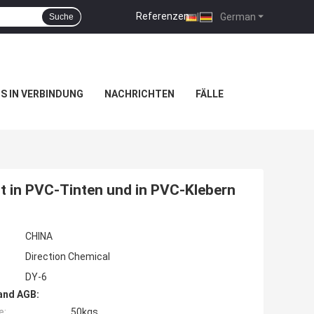
Referenzen
|
German
Suche
NS IN VERBINDUNG
NACHRICHTEN
FÄLLE
t in PVC-Tinten und in PVC-Klebern
CHINA
Direction Chemical
DY-6
and AGB:
e:
50kgs