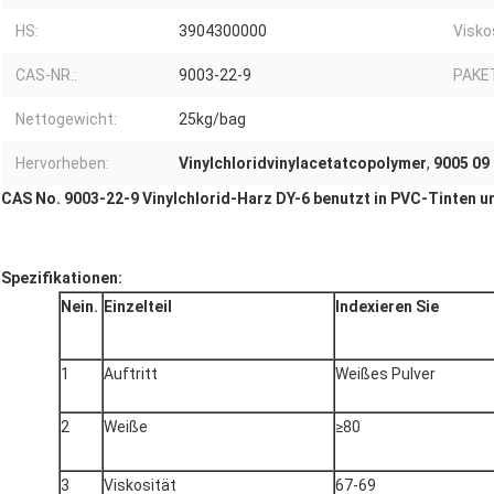
HS:
3904300000
Visko
CAS-NR.:
9003-22-9
PAKE
Nettogewicht:
25kg/bag
Hervorheben:
Vinylchloridvinylacetatcopolymer
,
9005 09
CAS No. 9003-22-9 Vinylchlorid-Harz DY-6 benutzt in PVC-Tinten u
Spezifikationen:
Nein.
Einzelteil
Indexieren Sie
1
Auftritt
Weißes Pulver
2
Weiße
≥80
3
Viskosität
67-69