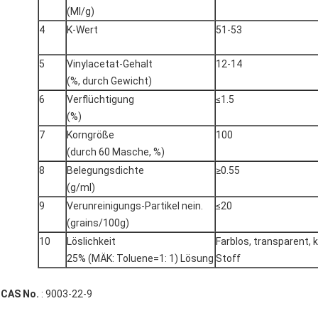
(Ml/g)
4
K-Wert
51-53
5
Vinylacetat-Gehalt
12-14
(%, durch Gewicht)
6
Verflüchtigung
≤1.5
(%)
7
Korngröße
100
(durch 60 Masche, %)
8
Belegungsdichte
≥0.55
(g/ml)
9
Verunreinigungs-Partikel nein.
≤20
(grains/100g)
10
Löslichkeit
Farblos, transparent, k
25% (MÄK: Toluene=1: 1) Lösung
Stoff
CAS No.
: 9003-22-9