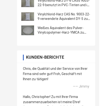
Vinylchlorid-Harz DY-6 CASs 9003-
22-9 benutzt in PVC-Tinten und in
PVC-Klebern
Vinylchlorid-Harz CAS No. 9003-22-
9 verwendete Äquivalent DY-5 zu
VYHH in den Tinten und in den
Klebern
Weißes Äquivalent des Pulver-
Vinylcopolymer-Harz-YMCA zu
Dow VMCA verwendet für Tinten
und Beschichtungen
KUNDEN-BERICHTE
Chris, die Qualität und der Service von Ihrer
Firma sind sehr gut! Froh, Geschäft mit
Ihnen zu tätigen!
—— Jimmy
Hallo, Christopher! Zu mit Ihrer Firma
zusammenzuarbeiten ist meine Ehre!