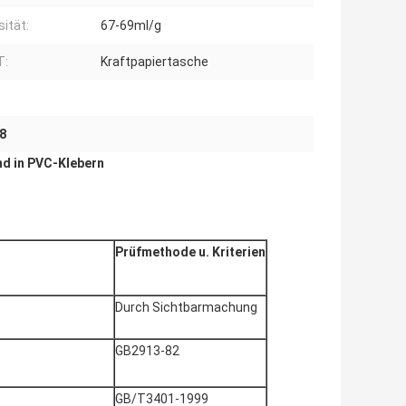
sität:
67-69ml/g
T:
Kraftpapiertasche
 8
nd in PVC-Klebern
Prüfmethode u. Kriterien
Durch Sichtbarmachung
GB2913-82
GB/T3401-1999