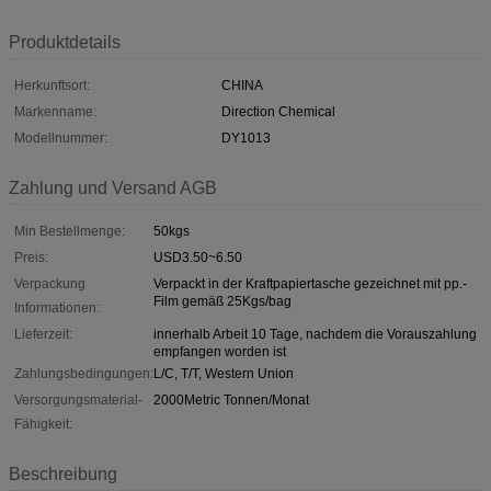
Produktdetails
Herkunftsort:
CHINA
Markenname:
Direction Chemical
Modellnummer:
DY1013
Zahlung und Versand AGB
Min Bestellmenge:
50kgs
Preis:
USD3.50~6.50
Verpackung
Verpackt in der Kraftpapiertasche gezeichnet mit pp.-
Film gemäß 25Kgs/bag
Informationen:
Lieferzeit:
innerhalb Arbeit 10 Tage, nachdem die Vorauszahlung
empfangen worden ist
Zahlungsbedingungen:
L/C, T/T, Western Union
Versorgungsmaterial-
2000Metric Tonnen/Monat
Fähigkeit:
Beschreibung