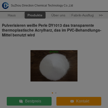
SuZhou Direction Chemical Technology Co.,Ltd
Haus
Produkte
Über uns
Fabrik-Ausflug
>>
Pulverisieren weiße Perle DY1013 das transparente
thermoplastische Acrylharz, das im PVC-Behandlungs-
Mittel benutzt wird
Bestpreis
Kontakt