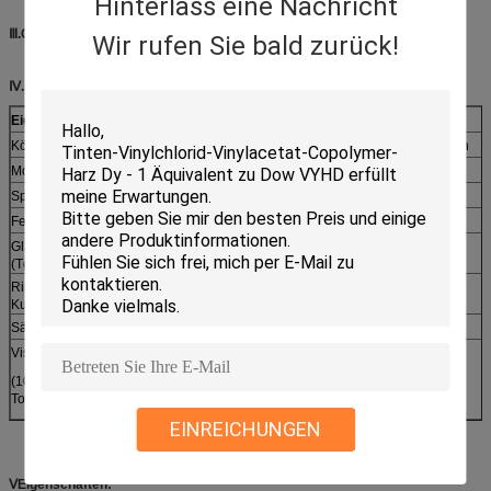
Hinterlass eine Nachricht
Ⅲ.CAS-Nr.:
25035-69-2
Wir rufen Sie bald zurück!
Ⅳ
. Spezifikationen:
Eigenschaften
Prüfmethoden
Einheiten
Werte
Körperliche Form
---
---
Weiße Perlen
Molekülgewicht
ASTM D-3593
G/mol
700,000
Spezifische Schwerkraft
ASTM D-792
---
1.18
Feststoffgehalt
ISO-3251
%
> 990
Glasübergangstemperatur
ASTM D-3418
°C
105
(Tg)
Ring- und
ASTM D-36
°C
> 200
Kugelweichenpunkt
Säurenzahl
ISO-3682
Mg KOH/g
< 1
Viskosität
ASTM D-2196
CP
1,200
(10% Ethylacetat/Acet-
Ton=1/1 bei 25°C)
EINREICHUNGEN
ⅤEigenschaften: