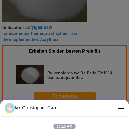
Acrylgießharz
Umbauten:
,
transparentes thermoplastisches Harz
,
thermoplastisches Acrylharz
Erhalten Sie den besten Preis für
Pulverisieren weiße Perle DY1013
das transparente
thermoplastische Acrylharz, das
im PVC-Behandlungs-Mittel
benutzt wird
Fortsetzen
Mr. Christopher Cao
Thermoplastisches Acrylharz
Mehr
10:15 AM