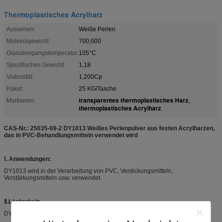
Thermoplastisches Acrylharz
Aussehen:
Weiße Perlen
Molekülgewicht:
700,000
Glasübergangstemperatur:
105°C
Spezifisches Gewicht:
1,18
Viskosität:
1,200Cp
Paket:
25 KG/Tasche
transparentes thermoplastisches Harz
Markieren:
,
thermoplastisches Acrylharz
CAS-Nr.: 25035-69-2 DY1013 Weißes Perlenpulver aus festen Acrylharzen,
das in PVC-Behandlungsmitteln verwendet wird
Ⅰ. Anwendungen:
DY1013 wird in der Verarbeitung von PVC, Verdickungsmitteln,
Verstärkungsmitteln usw. verwendet.
Ⅱ.Lösbarkeit:
DY1013 ist leicht löslich in Aromaten, Estern, Ketonen.