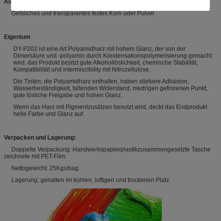
Auftritt:
Gelbliches und transparentes festes Korn oder Pulver
Eigentum
DY-P202 ist eine Art Polyamidharz mit hohem Glanz, der von der
Dimersäure und -polyamin durch Kondensationspolymerisierung gemacht
wird, das Produkt besitzt gute Alkohollöslichkeit, chemische Stabilität,
Kompatibilität und intermiscibility mit Nitrozellulose.
Die Tinten, die Polyamidharz enthalten, haben stärkere Adhäsion,
Wasserbeständigkeit, faltenden Widerstand, niedrigen gefrorenen Punkt,
gute lösliche Freigabe und hohen Glanz.
Wenn das Harz mit Pigmentzusätzen benutzt wird, deckt das Endprodukt
helle Farbe und Glanz auf.
Verpacken und Lagerung:
Doppelte Verpackung: Handwerkspapierplastikzusammengesetzte Tasche
zeichnete mit PET-Film.
Nettogewicht: 25Kgs/bag.
Lagerung: gehalten im kühlen, luftigen und trockenen Platz.