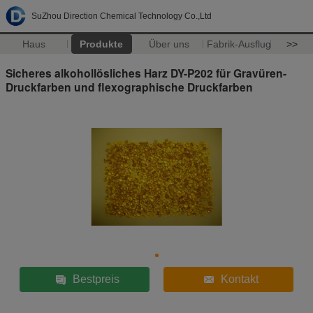
SuZhou Direction Chemical Technology Co.,Ltd
Haus
Produkte
Über uns
Fabrik-Ausflug
>>
Sicheres alkohollösliches Harz DY-P202 für Gravüren-
Druckfarben und flexographische Druckfarben
Bestpreis
Kontakt