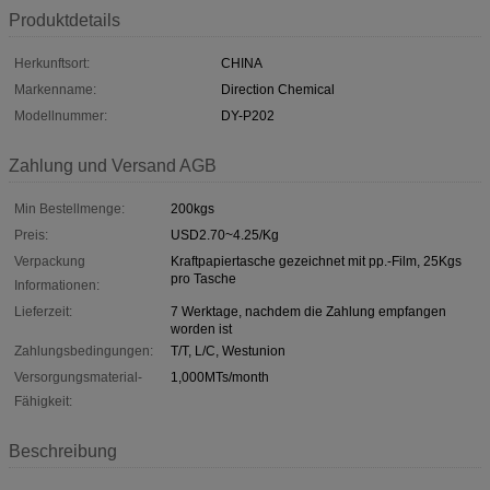
Produktdetails
Herkunftsort:
CHINA
Markenname:
Direction Chemical
Modellnummer:
DY-P202
Zahlung und Versand AGB
Min Bestellmenge:
200kgs
Preis:
USD2.70~4.25/Kg
Verpackung
Kraftpapiertasche gezeichnet mit pp.-Film, 25Kgs
pro Tasche
Informationen:
Lieferzeit:
7 Werktage, nachdem die Zahlung empfangen
worden ist
Zahlungsbedingungen:
T/T, L/C, Westunion
Versorgungsmaterial-
1,000MTs/month
Fähigkeit:
Beschreibung