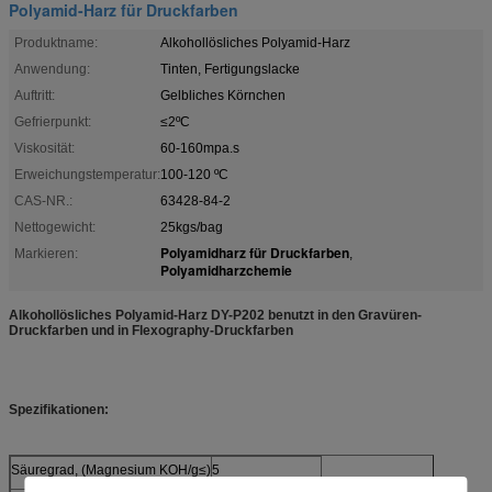
Polyamid-Harz für Druckfarben
Produktname:
Alkohollösliches Polyamid-Harz
Anwendung:
Tinten, Fertigungslacke
Auftritt:
Gelbliches Körnchen
Gefrierpunkt:
≤2ºC
Viskosität:
60-160mpa.s
Erweichungstemperatur:
100-120 ºC
CAS-NR.:
63428-84-2
Nettogewicht:
25kgs/bag
Polyamidharz für Druckfarben
Markieren:
,
Polyamidharzchemie
Alkohollösliches Polyamid-Harz DY-P202 benutzt in den Gravüren-
Druckfarben und in Flexography-Druckfarben
Spezifikationen:
Säuregrad, (Magnesium KOH/g≤)
5