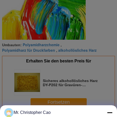
Polyamidharzchemie
Umbauten:
,
Polyamidharz für Druckfarben
alkohollösliches Harz
,
Erhalten Sie den besten Preis für
Sicheres alkohollösliches Harz
DY-P202 für Gravüren-
Druckfarben und flexographische
Druckfarben
Fortsetzen
Mr. Christopher Cao
Polyamid-Harz für Druckfarben
Mehr