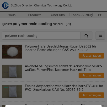
SuZhou Direction Chemical Technology Co.,Ltd
Haus
Produkte
Über uns
Fabrik-Ausflug
>>
polymer resin coating
Qualität
supplier.
(51)
Polymer-Harz-Beschichtungs-Kugel DY2082 für
lederne Beschichtungen CAS 25035-69-2
Jetzt anfragen
Alkohol-Lösungsmittel schwärzt Acrylpolymer-Harz-
weißes Pulver/Plastikpolymer-Harz mit Tinte
Jetzt anfragen
Festes Acrylacrylpolymer-Harz des harz-DY2466 für
PVC-Druckfarben CAS No. 25035-69-2
Jetzt anfragen
Schwärzt das Acrylharz des polymer-DY2164, das im