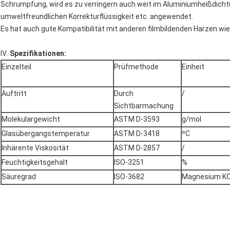
Schrumpfung, wird es zu verringern auch weit im Aluminiumheißdichtun
umweltfreundlichen Korrekturflüssigkeit etc. angewendet.
Es hat auch gute Kompatibilität mit anderen filmbildenden Harzen wie N
Ⅳ.
Spezifikationen:
Einzelteil
Prüfmethode
Einheit
Auftritt
Durch
/
Sichtbarmachung
Molekulargewicht
ASTM D-3593
g/mol
Glasübergangstemperatur
ASTM D-3418
ºC
Inhärente Viskosität
ASTM D-2857
/
Feuchtigkeitsgehalt
ISO-3251
%
Säuregrad
ISO-3682
Magnesium K