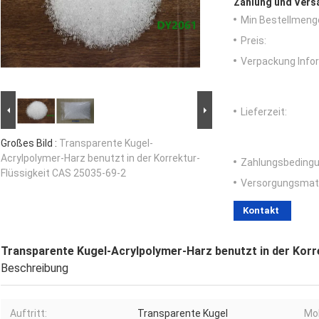
Zahlung und Vers
Min Bestellmeng
Preis:
Verpackung Info
Lieferzeit:
Großes Bild :
Transparente Kugel-
Acrylpolymer-Harz benutzt in der Korrektur-
Zahlungsbedingu
Flüssigkeit CAS 25035-69-2
Versorgungsmater
Kontakt
Transparente Kugel-Acrylpolymer-Harz benutzt in der Korr
Beschreibung
Auftritt:
Transparente Kugel
Mol