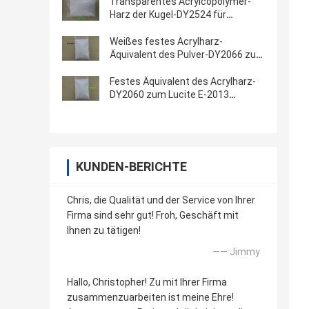
Transparentes Acrylcopolymer-
Harz der Kugel-DY2524 für
Heißsiegel lackieren HS-Code
3906909090
Weißes festes Acrylharz-
Äquivalent des Pulver-DY2066 zum
Lucite E-2016 benutzt in den
Gravüren-Druckfarben
Festes Äquivalent des Acrylharz-
DY2060 zum Lucite E-2013
benutzt in den Siebdruckfarben
KUNDEN-BERICHTE
Chris, die Qualität und der Service von Ihrer
Firma sind sehr gut! Froh, Geschäft mit
Ihnen zu tätigen!
—— Jimmy
Hallo, Christopher! Zu mit Ihrer Firma
zusammenzuarbeiten ist meine Ehre!