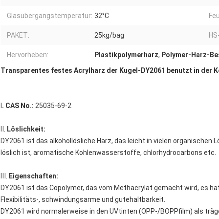
Glasübergangstemperatur:
32°C
Feu
PAKET:
25kg/bag
HS
Hervorheben:
Plastikpolymerharz
,
Polymer-Harz-Be
Transparentes festes Acrylharz der Kugel-DY2061 benutzt in der K
Ⅰ
. CAS No.:
25035-69-2
Ⅱ.
Löslichkeit:
DY2061 ist das alkohollösliche Harz, das leicht in vielen organischen
löslich ist, aromatische Kohlenwasserstoffe, chlorhydrocarbons etc.
Ⅲ.
Eigenschaften:
DY2061 ist das Copolymer, das vom Methacrylat gemacht wird, es hat
Flexibilitäts-, schwindungsarme und gutehaltbarkeit.
DY2061 wird normalerweise in den UVtinten (OPP-/BOPPfilm) als trä