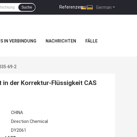
Referenzen
|
German
Suche
NS IN VERBINDUNG
NACHRICHTEN
FÄLLE
5035-69-2
in der Korrektur-Flüssigkeit CAS
CHINA
Direction Chemical
DY2061