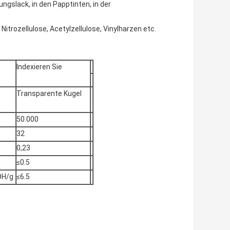
gslack, in den Papptinten, in der
itrozellulose, Acetylzellulose, Vinylharzen etc.
Indexieren Sie
Transparente Kugel
50.000
32
0,23
≤0.5
OH/g
≤6.5