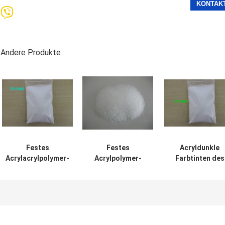
Andere Produkte
Festes
Festes
Acryldunkle
Acrylacrylpolymer-
Acrylpolymer-
Farbtinten des
Harz des harz-
Harz DY1012
polymer-Harz-
DY2466 für PVC-
benutzt im
DY2067, zum vo
Druckfarben CAS
ledernen
Pigment-
No. 25035-69-2
Behandlungs-
Benetzbarkeit
Mittel
anzubieten