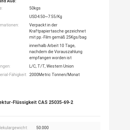
and AGB:
e:
50kgs
USD4.50~7.55/Kg
rmationen:
Verpackt in der
Kraftpapiertasche gezeichnet
mit pp.-Film gemäß 25Kgs/bag
innerhalb Arbeit 10 Tage,
nachdem die Vorauszahlung
empfangen worden ist
ngen:
L/C, T/T, Western Union
ial-Fähigkeit:
2000Metric Tonnen/Monat
ektur-Flüssigkeit CAS 25035-69-2
ekulargewicht:
50.000